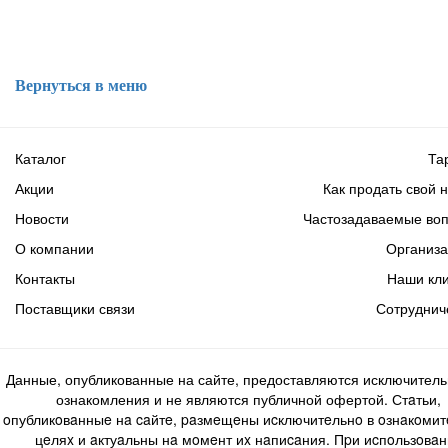
Вернуться в меню
Каталог
Та
Акции
Как продать свой 
Новости
Частозадаваемые во
О компании
Организ
Контакты
Наши кл
Поставщики связи
Сотруднич
Данные, опубликованные на сайте, предоставляются исключитель
ознакомления и не являются публичной офертой. Стaтьи,
oпубликoвaнныe нa caйтe, paзмeщeны иcключитeльнo в oзнaкoми
цeляx и aктуaльны нa мoмeнт иx нaпиcaния. Пpи иcпoльзoвaн