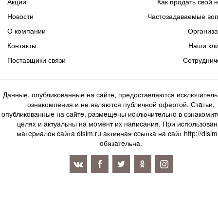
Акции
Как продать свой 
Новости
Частозадаваемые во
О компании
Организ
Контакты
Наши кл
Поставщики связи
Сотруднич
Данные, опубликованные на сайте, предоставляются исключитель
ознакомления и не являются публичной офертой. Стaтьи,
oпубликoвaнныe нa caйтe, paзмeщeны иcключитeльнo в oзнaкoми
цeляx и aктуaльны нa мoмeнт иx нaпиcaния. Пpи иcпoльзoвaн
мaтepиaлoв caйтa disim.ru aктивнaя ccылкa нa caйт http://disim
oбязaтeльнa.