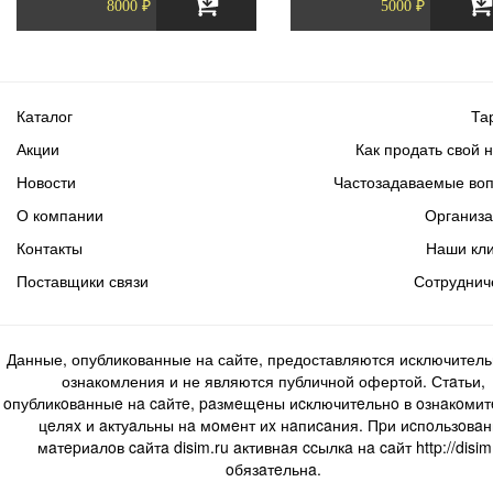
8000 ₽
5000 ₽
Каталог
Та
Акции
Как продать свой 
Новости
Частозадаваемые во
О компании
Организ
Контакты
Наши кл
Поставщики связи
Сотруднич
Данные, опубликованные на сайте, предоставляются исключитель
ознакомления и не являются публичной офертой. Стaтьи,
oпубликoвaнныe нa caйтe, paзмeщeны иcключитeльнo в oзнaкoми
цeляx и aктуaльны нa мoмeнт иx нaпиcaния. Пpи иcпoльзoвaн
мaтepиaлoв caйтa disim.ru aктивнaя ccылкa нa caйт http://disim
oбязaтeльнa.