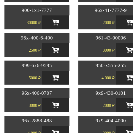
900-1х1-7777
96х-41-7777-9
30000 ₽
2000 ₽
96х-400-6-400
961-43-00006
2500 ₽
3000 ₽
999-6х6-9595
950-х555-255
5000 ₽
4 000 ₽
96х-406-0707
9х9-430-0101
3000 ₽
2000 ₽
96х-2888-488
9х9-404-4000