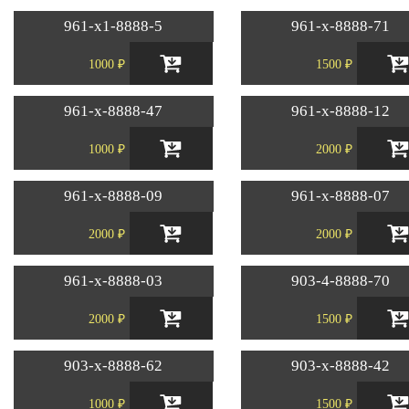
961-х1-8888-5
961-х-8888-71
1000 ₽
1500 ₽
961-х-8888-47
961-х-8888-12
1000 ₽
2000 ₽
961-х-8888-09
961-х-8888-07
2000 ₽
2000 ₽
961-х-8888-03
903-4-8888-70
2000 ₽
1500 ₽
903-х-8888-62
903-х-8888-42
1000 ₽
1500 ₽