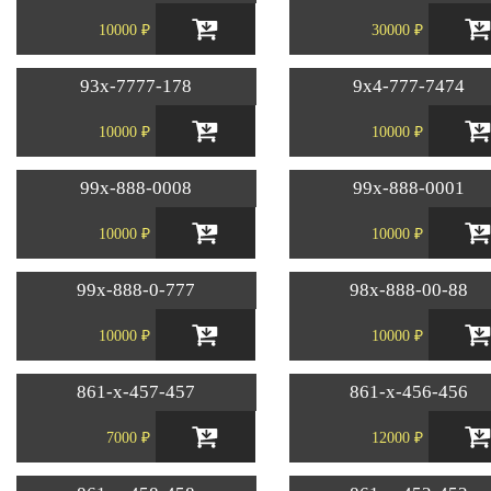
10000 ₽
30000 ₽
93х-7777-178
9х4-777-7474
10000 ₽
10000 ₽
99х-888-0008
99х-888-0001
10000 ₽
10000 ₽
99х-888-0-777
98х-888-00-88
10000 ₽
10000 ₽
861-х-457-457
861-х-456-456
7000 ₽
12000 ₽