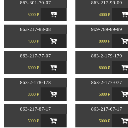
863-301-70-07
863-217-99-09
5000 ₽
4000 ₽
863-217-88-08
9х9-789-89-89
4000 ₽
8000 ₽
863-217-77-07
863-2-179-179
6000 ₽
8000 ₽
863-2-178-178
863-2-177-077
8000 ₽
5000 ₽
863-217-87-17
863-217-67-17
5000 ₽
5000 ₽