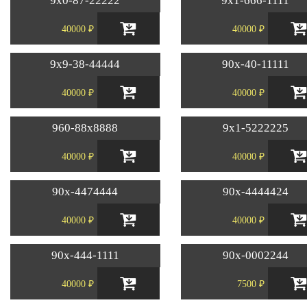
9х0-87-22222
9х1-666-1111
40000 ₽
40000 ₽
9х9-38-44444
90х-40-11111
40000 ₽
40000 ₽
960-88х8888
9х1-5222225
40000 ₽
40000 ₽
90х-4474444
90х-4444424
40000 ₽
40000 ₽
90х-444-1111
90х-0002244
40000 ₽
7500 ₽