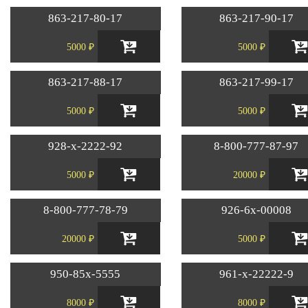
863-217-80-17
863-217-90-17
5000 ₽
5000 ₽
863-217-88-17
863-217-99-17
5000 ₽
5000 ₽
928-х-2222-92
8-800-777-87-97
5000 ₽
20000 ₽
8-800-777-78-79
926-6х-00008
20000 ₽
5000 ₽
950-85х-5555
961-x-22222-9
8000 ₽
8000 ₽