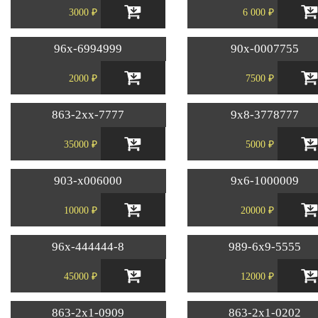
3000 ₽
6 000 ₽
96х-6994999
90х-0007755
2000 ₽
7500 ₽
863-2xx-7777
9х8-3778777
35000 ₽
5000 ₽
903-х006000
9х6-1000009
10000 ₽
20000 ₽
96х-444444-8
989-6х9-5555
45000 ₽
12000 ₽
863-2х1-0909
863-2х1-0202