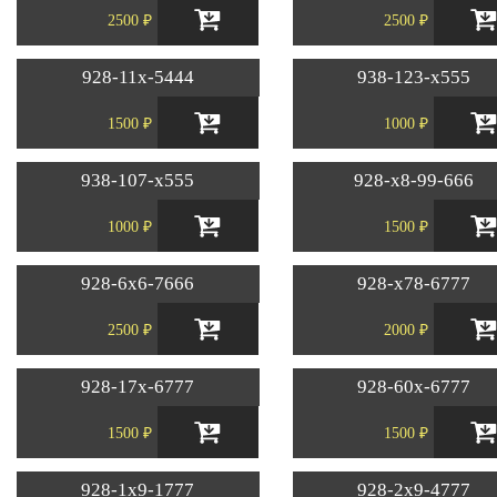
2500 ₽
2500 ₽
928-11х-5444
938-123-х555
1500 ₽
1000 ₽
938-107-х555
928-х8-99-666
1000 ₽
1500 ₽
928-6х6-7666
928-х78-6777
2500 ₽
2000 ₽
928-17х-6777
928-60х-6777
1500 ₽
1500 ₽
928-1х9-1777
928-2х9-4777