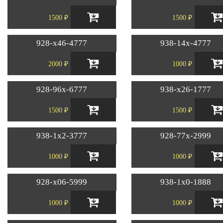
1500 ₽
1500 ₽
928-х46-4777
938-14х-4777
2000 ₽
1000 ₽
928-96х-6777
938-х26-1777
1500 ₽
1500 ₽
938-1х2-3777
928-77х-2999
1000 ₽
1000 ₽
928-х06-5999
938-1х0-1888
1000 ₽
1000 ₽