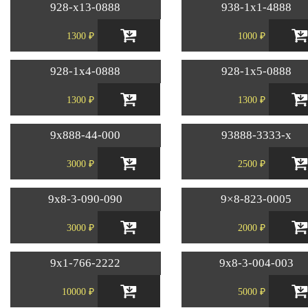
928-х13-0888
938-1х1-4888
1300 ₽
1000 ₽
928-1х4-0888
928-1х5-0888
1300 ₽
1300 ₽
9х888-44-000
93888-3333-х
3000 ₽
2500 ₽
9х8-3-090-090
9×8-823-0005
3000 ₽
2000 ₽
9х1-766-2222
9х8-3-004-003
10000 ₽
5000 ₽