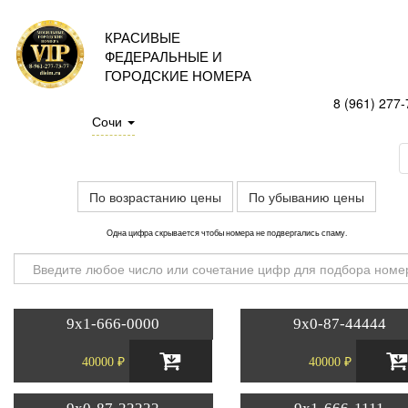
КРАСИВЫЕ
ФЕДЕРАЛЬНЫЕ И
ГОРОДСКИЕ НОМЕРА
8 (961) 277-
Сочи
По возрастанию цены
По убыванию цены
Одна цифра скрывается чтобы номера не подвергались спаму.
9х1-666-0000
9х0-87-44444
40000 ₽
40000 ₽