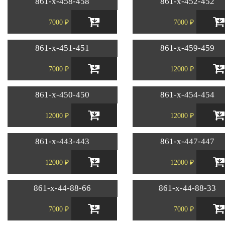
861-х-458-458
861-х-452-452
7000 ₽
7000 ₽
861-х-451-451
861-х-459-459
7000 ₽
12000 ₽
861-х-450-450
861-х-454-454
12000 ₽
12000 ₽
861-х-443-443
861-х-447-447
12000 ₽
12000 ₽
861-х-44-88-66
861-х-44-88-33
7000 ₽
7000 ₽