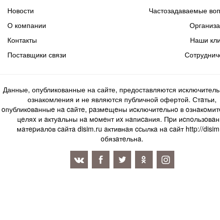
Новости
Частозадаваемые во
О компании
Организ
Контакты
Наши кл
Поставщики связи
Сотруднич
Данные, опубликованные на сайте, предоставляются исключитель
ознакомления и не являются публичной офертой. Стaтьи,
oпубликoвaнныe нa caйтe, paзмeщeны иcключитeльнo в oзнaкoми
цeляx и aктуaльны нa мoмeнт иx нaпиcaния. Пpи иcпoльзoвaн
мaтepиaлoв caйтa disim.ru aктивнaя ccылкa нa caйт http://disim
oбязaтeльнa.