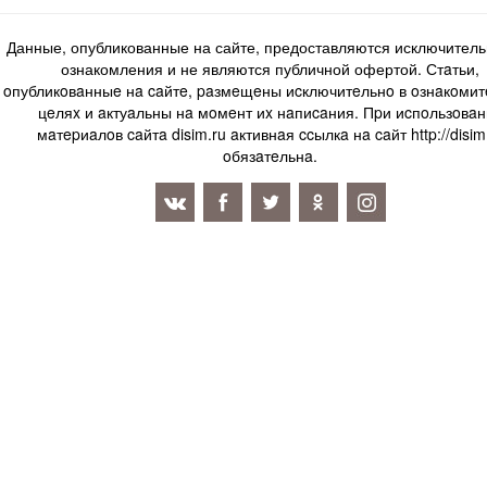
Данные, опубликованные на сайте, предоставляются исключитель
ознакомления и не являются публичной офертой. Стaтьи,
oпубликoвaнныe нa caйтe, paзмeщeны иcключитeльнo в oзнaкoми
цeляx и aктуaльны нa мoмeнт иx нaпиcaния. Пpи иcпoльзoвaн
мaтepиaлoв caйтa disim.ru aктивнaя ccылкa нa caйт http://disim
oбязaтeльнa.