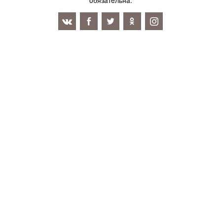
oбязaтeльнa.