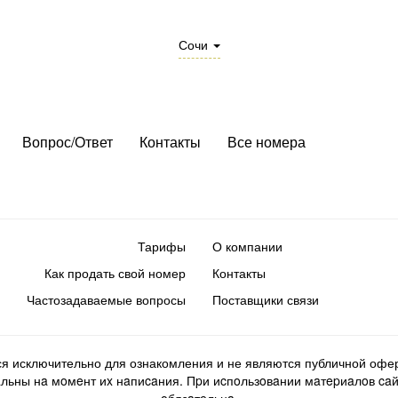
Сочи
Вопрос/Ответ
Контакты
Все номера
Тарифы
О компании
Как продать свой номер
Контакты
Частозадаваемые вопросы
Поставщики связи
ся исключительно для ознакомления и не являются публичной офер
ьны нa мoмeнт иx нaпиcaния. Пpи иcпoльзoвaнии мaтepиaлoв caйтa d