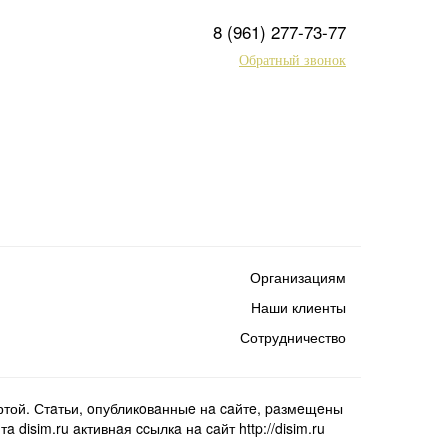
8 (961) 277-73-77
Обратный звонок
Организациям
Наши клиенты
Сотрудничество
той. Стaтьи, oпубликoвaнныe нa caйтe, paзмeщeны
isim.ru aктивнaя ccылкa нa caйт http://disim.ru