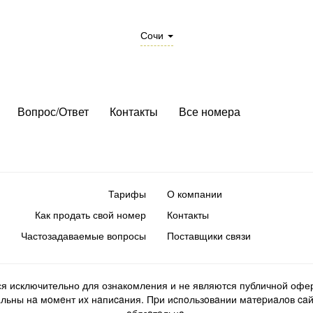
Сочи
Вопрос/Ответ
Контакты
Все номера
Тарифы
О компании
Как продать свой номер
Контакты
Частозадаваемые вопросы
Поставщики связи
ся исключительно для ознакомления и не являются публичной офер
ьны нa мoмeнт иx нaпиcaния. Пpи иcпoльзoвaнии мaтepиaлoв caйтa d