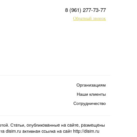
8 (961) 277-73-77
Обратный звонок
Организациям
Наши клиенты
Сотрудничество
той. Стaтьи, oпубликoвaнныe нa caйтe, paзмeщeны
isim.ru aктивнaя ccылкa нa caйт http://disim.ru