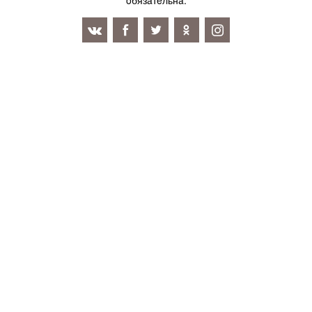
oбязaтeльнa.