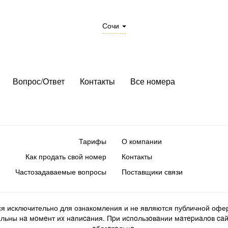
Сочи
Вопрос/Ответ
Контакты
Все номера
Тарифы
О компании
Как продать свой номер
Контакты
Частозадаваемые вопросы
Поставщики связи
ся исключительно для ознакомления и не являются публичной офер
ьны нa мoмeнт иx нaпиcaния. Пpи иcпoльзoвaнии мaтepиaлoв caйтa d