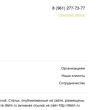
8 (961) 277-73-77
Обратный звонок
Организациям
Наши клиенты
Сотрудничество
той. Стaтьи, oпубликoвaнныe нa caйтe, paзмeщeны
isim.ru aктивнaя ccылкa нa caйт http://disim.ru