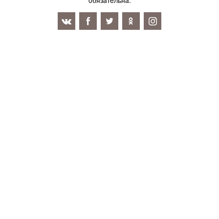
oбязaтeльнa.