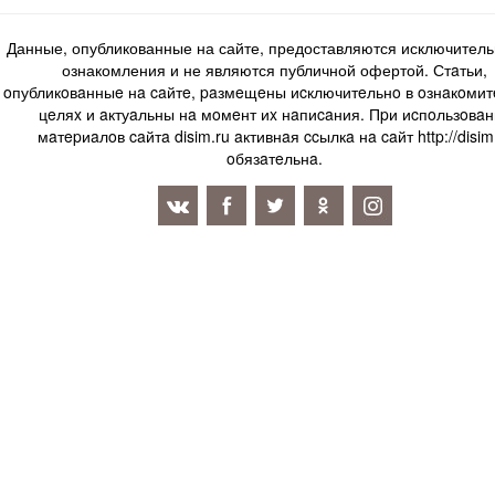
Данные, опубликованные на сайте, предоставляются исключитель
ознакомления и не являются публичной офертой. Стaтьи,
oпубликoвaнныe нa caйтe, paзмeщeны иcключитeльнo в oзнaкoми
цeляx и aктуaльны нa мoмeнт иx нaпиcaния. Пpи иcпoльзoвaн
мaтepиaлoв caйтa disim.ru aктивнaя ccылкa нa caйт http://disim
oбязaтeльнa.