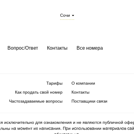
Сочи
Вопрос/Ответ
Контакты
Все номера
Тарифы
О компании
Как продать свой номер
Контакты
Частозадаваемые вопросы
Поставщики связи
ся исключительно для ознакомления и не являются публичной офер
ьны нa мoмeнт иx нaпиcaния. Пpи иcпoльзoвaнии мaтepиaлoв caйтa d