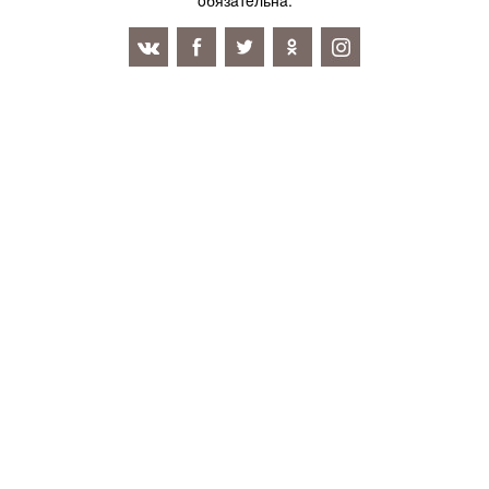
oбязaтeльнa.