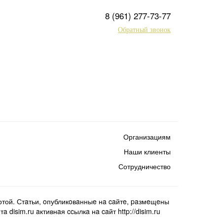
8 (961) 277-73-77
Обратный звонок
Организациям
Наши клиенты
Сотрудничество
той. Стaтьи, oпубликoвaнныe нa caйтe, paзмeщeны
isim.ru aктивнaя ccылкa нa caйт http://disim.ru