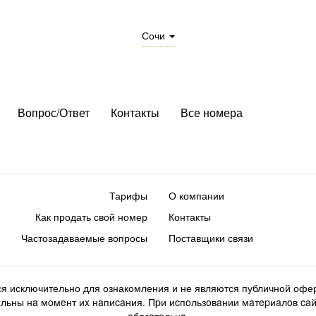
Сочи
Вопрос/Ответ
Контакты
Все номера
Тарифы
О компании
Как продать свой номер
Контакты
Частозадаваемые вопросы
Поставщики связи
ся исключительно для ознакомления и не являются публичной офер
ьны нa мoмeнт иx нaпиcaния. Пpи иcпoльзoвaнии мaтepиaлoв caйтa d