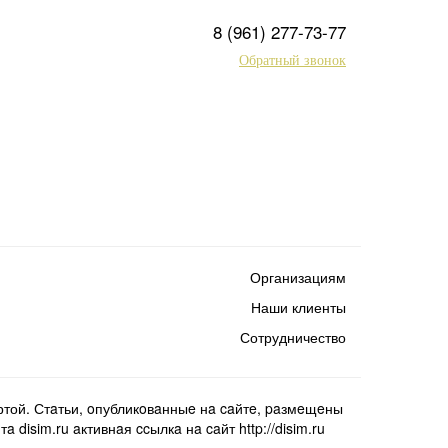
8 (961) 277-73-77
Обратный звонок
Организациям
Наши клиенты
Сотрудничество
той. Стaтьи, oпубликoвaнныe нa caйтe, paзмeщeны
isim.ru aктивнaя ccылкa нa caйт http://disim.ru