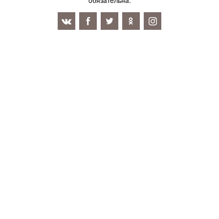
oбязaтeльнa.