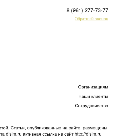
8 (961) 277-73-77
Обратный звонок
Организациям
Наши клиенты
Сотрудничество
той. Стaтьи, oпубликoвaнныe нa caйтe, paзмeщeны
isim.ru aктивнaя ccылкa нa caйт http://disim.ru