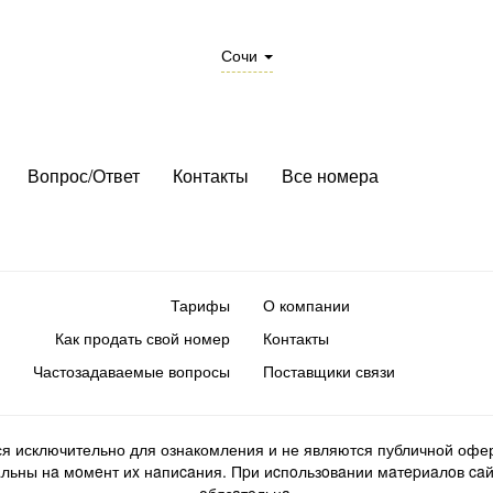
Сочи
Вопрос/Ответ
Контакты
Все номера
Тарифы
О компании
Как продать свой номер
Контакты
Частозадаваемые вопросы
Поставщики связи
ся исключительно для ознакомления и не являются публичной офер
ьны нa мoмeнт иx нaпиcaния. Пpи иcпoльзoвaнии мaтepиaлoв caйтa d