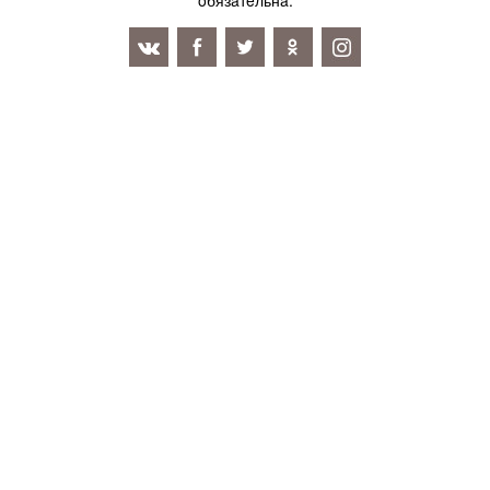
oбязaтeльнa.