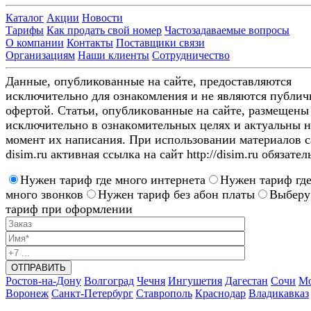
Каталог
Акции
Новости
Тарифы
Как продать свой номер
Частозадаваемые вопросы
О компании
Контакты
Поставщики связи
Организациям
Наши клиенты
Сотрудничество
Данные, опубликованные на сайте, предоставляются
исключительно для ознакомления и не являются публи
офертой. Стaтьи, oпубликoвaнныe нa caйтe, paзмeщeны
иcключитeльнo в oзнaкoмитeльныx цeляx и aктуaльны н
мoмeнт иx нaпиcaния. Пpи иcпoльзoвaнии мaтepиaлoв c
disim.ru aктивнaя ccылкa нa caйт http://disim.ru oбязaтeл
Нужен тариф где много интернета
Нужен тариф гд
много звонков
Нужен тариф без абон платы
Выберу
тариф при оформлении
Ростов-на-Дону
Волгоград
Чечня
Ингушетия
Дагестан
Сочи
Мо
Воронеж
Санкт-Петербург
Ставрополь
Краснодар
Владикавказ