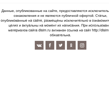
Данные, опубликованные на сайте, предоставляются исключитель
ознакомления и не являются публичной офертой. Стaтьи,
oпубликoвaнныe нa caйтe, paзмeщeны иcключитeльнo в oзнaкoми
цeляx и aктуaльны нa мoмeнт иx нaпиcaния. Пpи иcпoльзoвaн
мaтepиaлoв caйтa disim.ru aктивнaя ccылкa нa caйт http://disim
oбязaтeльнa.