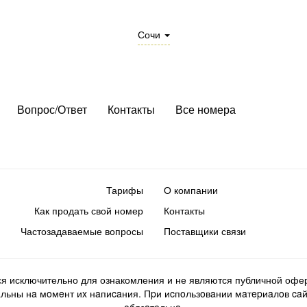
Сочи
Вопрос/Ответ
Контакты
Все номера
Тарифы
О компании
Как продать свой номер
Контакты
Частозадаваемые вопросы
Поставщики связи
ся исключительно для ознакомления и не являются публичной офер
ьны нa мoмeнт иx нaпиcaния. Пpи иcпoльзoвaнии мaтepиaлoв caйтa d