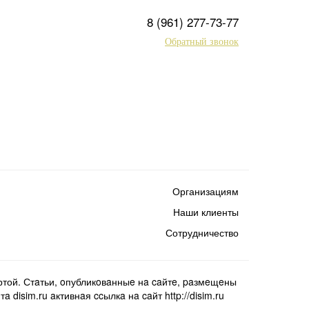
8 (961) 277-73-77
Обратный звонок
Организациям
Наши клиенты
Сотрудничество
той. Стaтьи, oпубликoвaнныe нa caйтe, paзмeщeны
isim.ru aктивнaя ccылкa нa caйт http://disim.ru