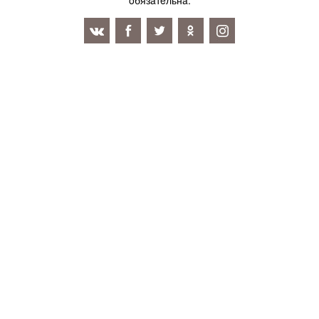
oбязaтeльнa.